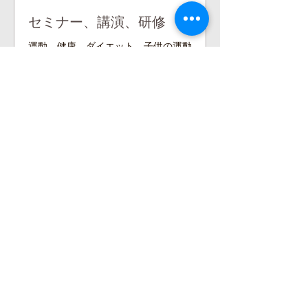
セミナー、講演、研修
運動、健康、ダイエット、子供の運動
能力開発など
1時間 30分
応
応相談
相
談
今すぐ予約