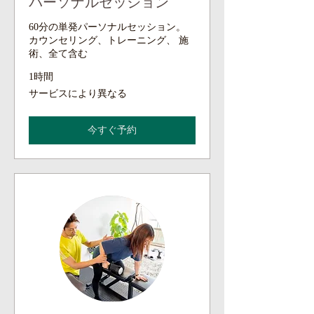
パーソナルセッション
60分の単発パーソナルセッション。
カウンセリング、トレーニング、 施
術、全て含む
1時間
サ
サービスにより異なる
ー
ビ
ス
今すぐ予約
に
よ
り
異
な
る