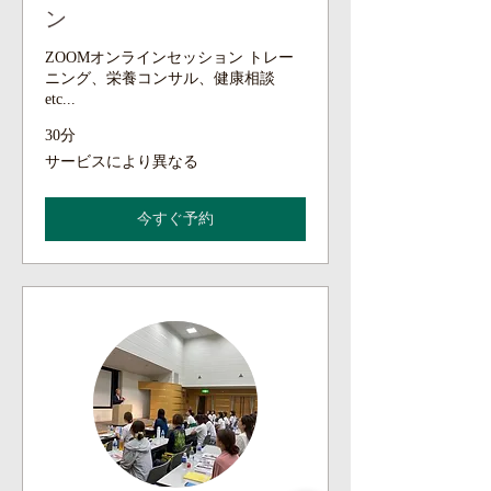
ン
ZOOMオンラインセッション トレー
ニング、栄養コンサル、健康相談
etc...
30分
サ
サービスにより異なる
ー
ビ
ス
今すぐ予約
に
よ
り
異
な
る