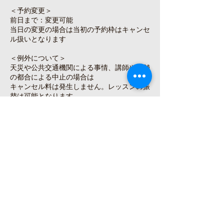
＜予約変更＞
前日まで：変更可能
当日の変更の場合は当初の予約枠はキャンセ
ル扱いとなります
＜例外について＞
天災や公共交通機関による事情、講師や店舗
の都合による中止の場合は
キャンセル料は発生しません。レッスンの振
替は可能となります。
＜体調管理について＞
コロナウィルス感染拡大防止のため、レッス
ン当日の朝に各自検温を
お願いいたします。
検温の結果３７度を超える場合はご連絡くだ
さい。
この場合キャンセル料は発生しません。
ただし、体調が完全に回復するまで振替レッ
スンの受講は
できませんのでご了承ください。
また、当日は講師からの指示がない限りはマ