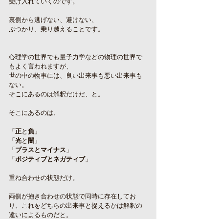
受け入れていくのです。
裏側から逃げない、避けない、
ぶつかり、乗り越えることです。
心理学の世界でも量子力学などの物理の世界で
もよく言われますが、
世の中の物事には、良い出来事も悪い出来事も
ない。
そこにあるのは解釈だけだ、と。
そこにあるのは、
「
正
と
負
」
「
光
と
闇
」
「
プラスとマイナス
」
「
ポジティブとネガティブ
」
重ね合わせの状態だけ。
両側が抱き合わせの状態で同時に存在してお
り、これをどちらの出来事と捉えるかは解釈の
違いによるものだと。