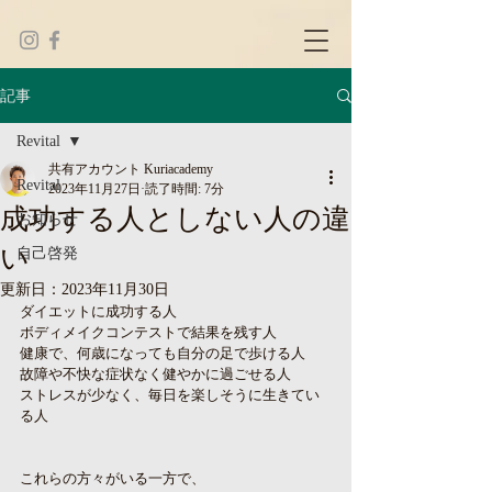
記事
Revital
共有アカウント Kuriacademy
Revital
2023年11月27日
読了時間: 7分
成功する人としない人の違
お知らせ
い
自己啓発
更新日：
2023年11月30日
ダイエットに成功する人
ボディメイクコンテストで結果を残す人
健康で、何歳になっても自分の足で歩ける人
故障や不快な症状なく健やかに過ごせる人
ストレスが少なく、毎日を楽しそうに生きてい
る人
これらの方々がいる一方で、