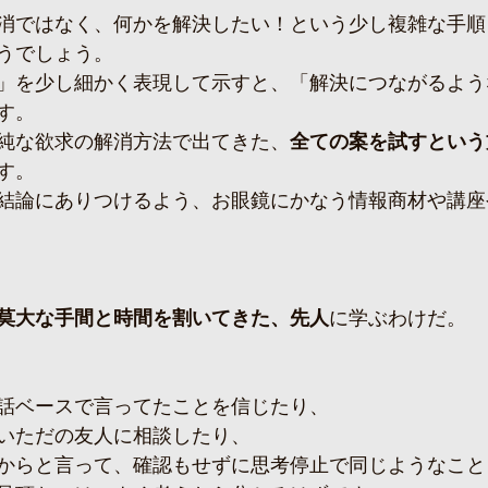
消ではなく、何かを解決したい！という少し複雑な手順
うでしょう。
」を少し細かく表現して示すと、「解決につながるよう
す。
純な欲求の解消方法で出てきた、
全ての案を試すという
す。
結論にありつけるよう、お眼鏡にかなう情報商材や講座
莫大な手間と時間を割いてきた、先人
に学ぶわけだ。
話ベースで言ってたことを信じたり、
いただの友人に相談したり、
からと言って、確認もせずに思考停止で同じようなこと